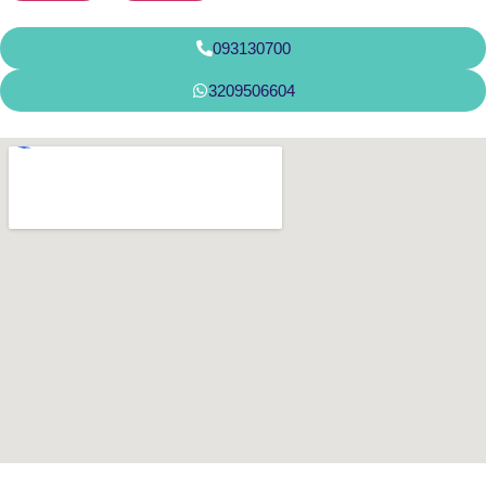
093130700
3209506604