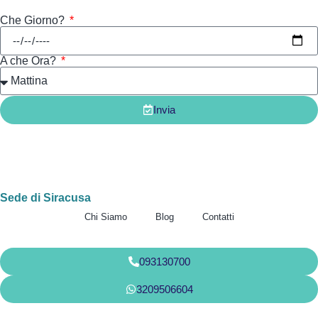
Quando possiamo ricontattarti?
Che Giorno?
A che Ora?
Invia
Sede di Siracusa
Chi Siamo
Blog
Contatti
093130700
3209506604