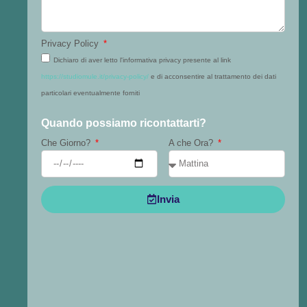
Privacy Policy
Dichiaro di aver letto l'informativa privacy presente al link
https://studiomule.it/privacy-policy/
e di acconsentire al trattamento dei dati
particolari eventualmente forniti
Quando possiamo ricontattarti?
Che Giorno?
A che Ora?
Invia