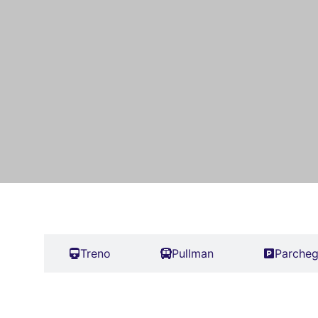
uto
Treno
Pullman
Parcheg