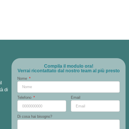
Compila il modulo ora!
Verrai ricontattato dal nostro team al più presto
Nome
il
tà di
Telefono
Email
Di cosa hai bisogno?